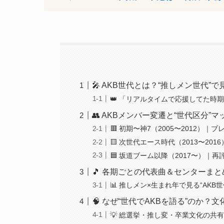
🎤 AKB世代とは？“推しメン世代”
👑 「リアルタイムで応援してた時期
👥 AKBメンバー変遷と“世代区分”マ
🟥 初期〜神7（2005〜2012）
🟨 次世代エース時代（2013〜20
🟦 坂道ブーム以降（2017〜）｜
🎵 各期ごとの代表曲＆センターまと
📊 推しメン×生まれ年で見る“AKB
🧠 なぜ“世代でAKBを語る”のか？
💡 総選挙・推し変・卒業文化の共