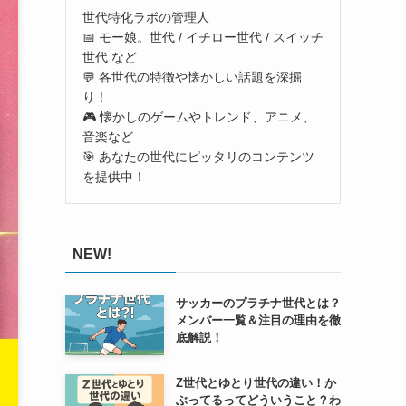
世代特化ラボの管理人
📅 モー娘。世代 / イチロー世代 / スイッチ
世代 など
💬 各世代の特徴や懐かしい話題を深掘
り！
🎮 懐かしのゲームやトレンド、アニメ、
音楽など
🎯 あなたの世代にピッタリのコンテンツ
を提供中！
NEW!
サッカーのプラチナ世代とは？
メンバー一覧＆注目の理由を徹
底解説！
Z世代とゆとり世代の違い！か
ぶってるってどういうこと？わ