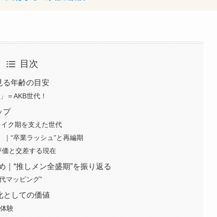
目次
で見る年齢の目安
」＝AKB世代！
ップ
｜ブレイク期を支えた世代
16）｜“卒業ラッシュ”と再編期
再評価と交差する現在
め｜“推しメン全盛期”を振り返る
世代マッピング”
文化としての価値
有体験